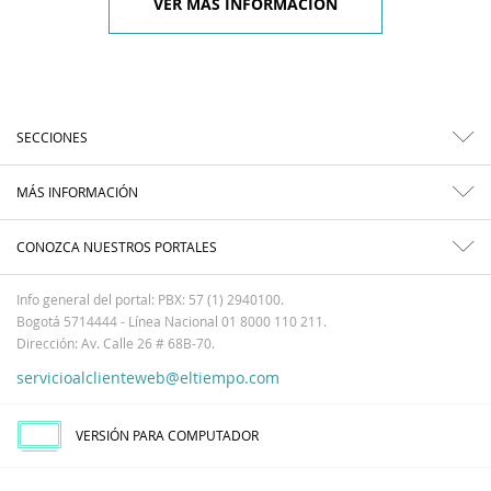
VER MÁS INFORMACIÓN
SECCIONES
MÁS INFORMACIÓN
CONOZCA NUESTROS PORTALES
Info general del portal: PBX: 57 (1) 2940100.
Bogotá 5714444 - Línea Nacional 01 8000 110 211.
Dirección: Av. Calle 26 # 68B-70.
servicioalclienteweb@eltiempo.com
VERSIÓN PARA COMPUTADOR