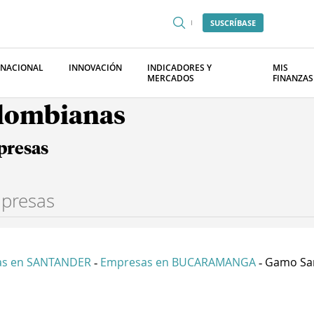
SUSCRÍBASE
RNACIONAL
INNOVACIÓN
INDICADORES Y
MIS
MERCADOS
FINANZAS
olombianas
presas
as en SANTANDER
Empresas en BUCARAMANGA
Gamo San
-
-