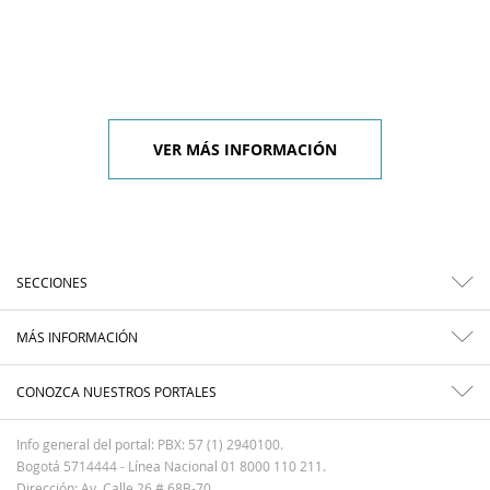
VER MÁS INFORMACIÓN
SECCIONES
MÁS INFORMACIÓN
CONOZCA NUESTROS PORTALES
Info general del portal: PBX: 57 (1) 2940100.
Bogotá 5714444 - Línea Nacional 01 8000 110 211.
Dirección: Av. Calle 26 # 68B-70.