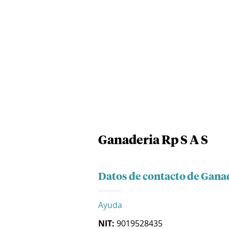
Ganaderia Rp S A S
Datos de contacto de Ganad
Ayuda
NIT:
9019528435