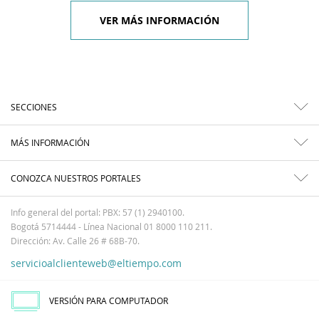
VER MÁS INFORMACIÓN
SECCIONES
MÁS INFORMACIÓN
CONOZCA NUESTROS PORTALES
Info general del portal: PBX: 57 (1) 2940100.
Bogotá 5714444 - Línea Nacional 01 8000 110 211.
Dirección: Av. Calle 26 # 68B-70.
servicioalclienteweb@eltiempo.com
VERSIÓN PARA COMPUTADOR