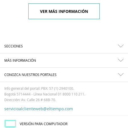
VER MÁS INFORMACIÓN
SECCIONES
MÁS INFORMACIÓN
CONOZCA NUESTROS PORTALES
Info general del portal: PBX: 57 (1) 2940100.
Bogotá 5714444 - Línea Nacional 01 8000 110 211.
Dirección: Av. Calle 26 # 68B-70.
servicioalclienteweb@eltiempo.com
VERSIÓN PARA COMPUTADOR