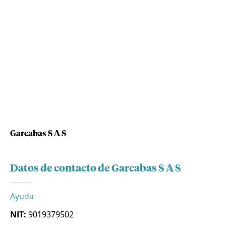
Garcabas S A S
Datos de contacto de Garcabas S A S
Ayuda
NIT:
9019379502