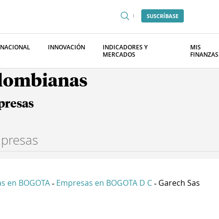
SUSCRÍBASE
RNACIONAL
INNOVACIÓN
INDICADORES Y
MIS
MERCADOS
FINANZAS
olombianas
presas
as en BOGOTA
Empresas en BOGOTA D C
Garech Sas
-
-