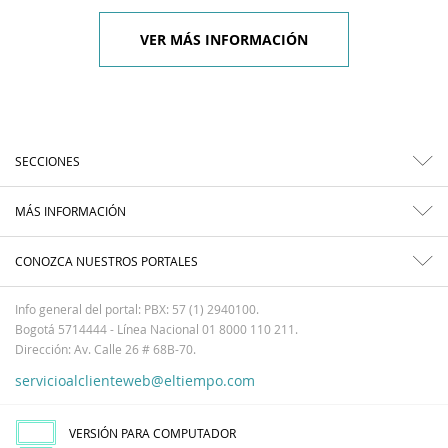
VER MÁS INFORMACIÓN
SECCIONES
MÁS INFORMACIÓN
CONOZCA NUESTROS PORTALES
Info general del portal: PBX: 57 (1) 2940100.
Bogotá 5714444 - Línea Nacional 01 8000 110 211.
Dirección: Av. Calle 26 # 68B-70.
servicioalclienteweb@eltiempo.com
VERSIÓN PARA COMPUTADOR