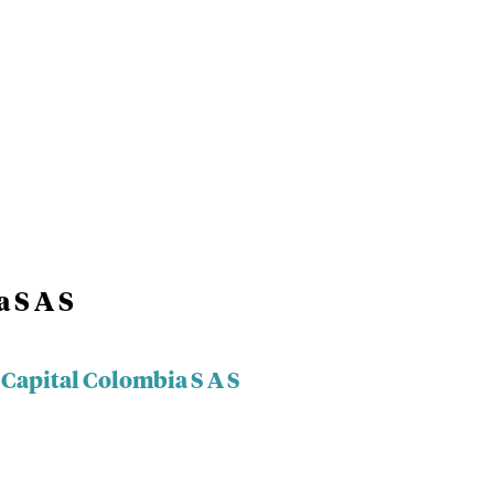
 S A S
 Capital Colombia S A S