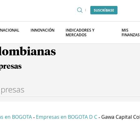
SUSCRÍBASE
RNACIONAL
INNOVACIÓN
INDICADORES Y
MIS
MERCADOS
FINANZAS
olombianas
presas
as en BOGOTA
Empresas en BOGOTA D C
Gawa Capital Co
-
-