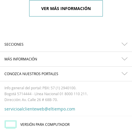
VER MÁS INFORMACIÓN
SECCIONES
MÁS INFORMACIÓN
CONOZCA NUESTROS PORTALES
Info general del portal: PBX: 57 (1) 2940100.
Bogotá 5714444 - Línea Nacional 01 8000 110 211.
Dirección: Av. Calle 26 # 68B-70.
servicioalclienteweb@eltiempo.com
VERSIÓN PARA COMPUTADOR