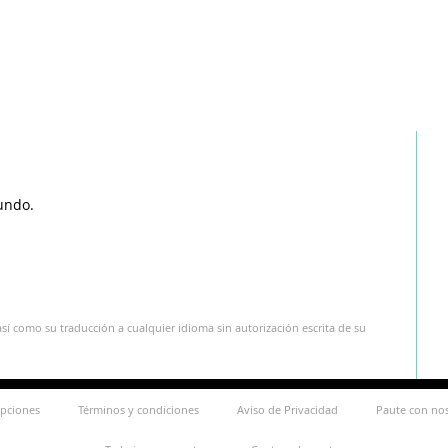
undo.
sí como su traducción a cualquier idioma sin autorización escrita de su
ipciones
Términos y condiciones
Aviso de Privacidad
Paute con no