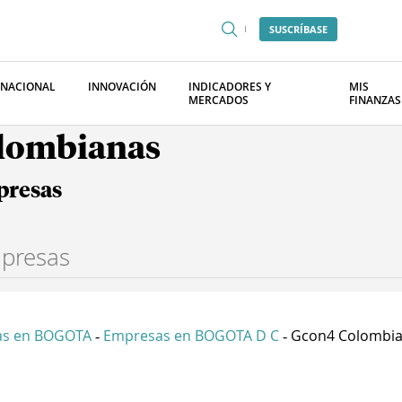
SUSCRÍBASE
RNACIONAL
INNOVACIÓN
INDICADORES Y
MIS
MERCADOS
FINANZAS
olombianas
presas
as en BOGOTA
Empresas en BOGOTA D C
Gcon4 Colombia 
-
-