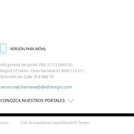
VERSIÓN PARA MÓVIL
Info general del portal: PBX: 57 (1) 2940100.
Bogotá 5714444 - Línea Nacional 01 8000 110 211.
Dirección: Av. Calle 26 # 68B-70.
servicioalclienteweb@eltiempo.com
CONOZCA NUESTROS PORTALES
sotros
Club de suscriptores Casa Editorial El Tiempo