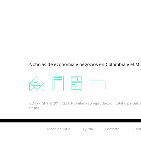
Noticias de economía y negocios en Colombia y el M
COPYRIGHT © 2017 CEET. Prohibida su reproducción total o parcial, a
titular.
Mapa del Sitio
Ayuda
Contacto
Suscr