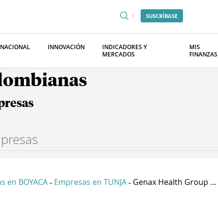
SUSCRÍBASE
RNACIONAL
INNOVACIÓN
INDICADORES Y
MIS
MERCADOS
FINANZAS
olombianas
presas
s en BOYACA
Empresas en TUNJA
Genax Health Group ...
-
-