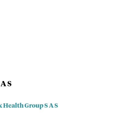
 A S
x Health Group S A S