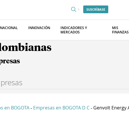
SUSCRÍBASE
RNACIONAL
INNOVACIÓN
INDICADORES Y
MIS
MERCADOS
FINANZAS
olombianas
presas
as en BOGOTA
Empresas en BOGOTA D C
Genvolt Energy A
-
-