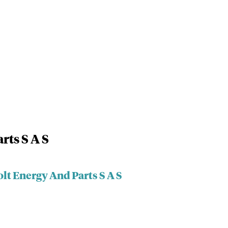
rts S A S
lt Energy And Parts S A S