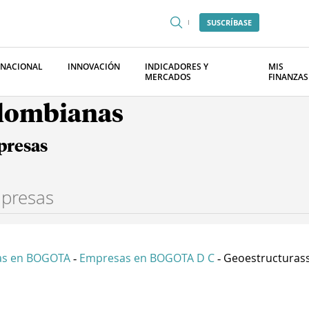
SUSCRÍBASE
RNACIONAL
INNOVACIÓN
INDICADORES Y
MIS
MERCADOS
FINANZAS
olombianas
presas
as en BOGOTA
Empresas en BOGOTA D C
Geoestructurass 
-
-