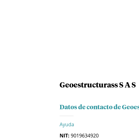
Geoestructurass S A S
Datos de contacto de Geoes
Ayuda
NIT:
9019634920