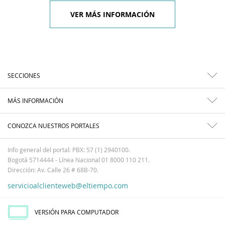
VER MÁS INFORMACIÓN
SECCIONES
MÁS INFORMACIÓN
CONOZCA NUESTROS PORTALES
Info general del portal: PBX: 57 (1) 2940100.
Bogotá 5714444 - Línea Nacional 01 8000 110 211.
Dirección: Av. Calle 26 # 68B-70.
servicioalclienteweb@eltiempo.com
VERSIÓN PARA COMPUTADOR