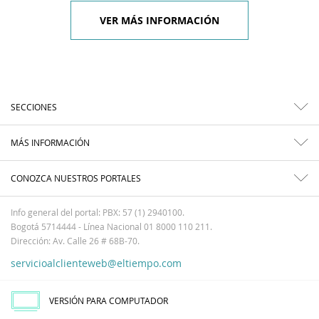
VER MÁS INFORMACIÓN
SECCIONES
MÁS INFORMACIÓN
CONOZCA NUESTROS PORTALES
Info general del portal: PBX: 57 (1) 2940100.
Bogotá 5714444 - Línea Nacional 01 8000 110 211.
Dirección: Av. Calle 26 # 68B-70.
servicioalclienteweb@eltiempo.com
VERSIÓN PARA COMPUTADOR