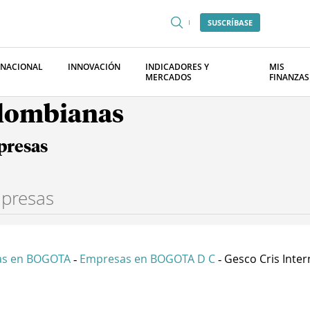
SUSCRÍBASE
RNACIONAL
INNOVACIÓN
INDICADORES Y
MIS
MERCADOS
FINANZAS
olombianas
presas
as en BOGOTA
Empresas en BOGOTA D C
Gesco Cris Intern
-
-