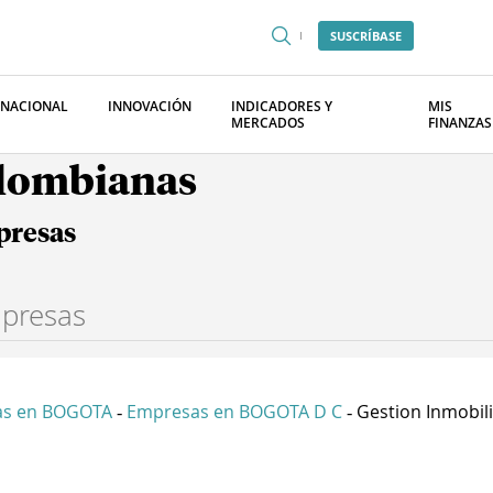
SUSCRÍBASE
RNACIONAL
INNOVACIÓN
INDICADORES Y
MIS
MERCADOS
FINANZAS
olombianas
presas
as en BOGOTA
Empresas en BOGOTA D C
Gestion Inmobilia
-
-