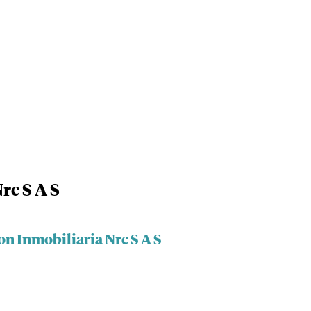
rc S A S
on Inmobiliaria Nrc S A S