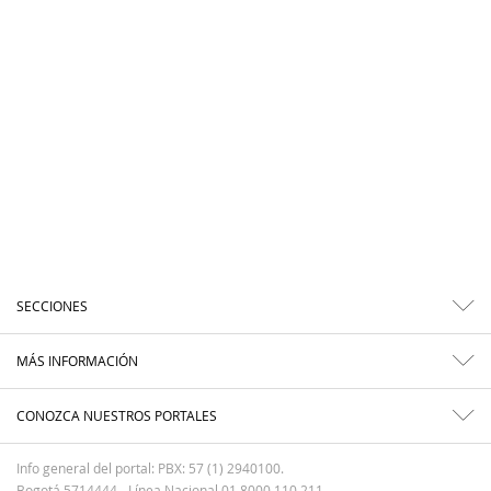
SECCIONES
MÁS INFORMACIÓN
CONOZCA NUESTROS PORTALES
Info general del portal: PBX: 57 (1) 2940100.
Bogotá 5714444 - Línea Nacional 01 8000 110 211.