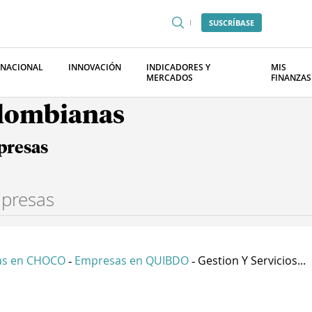
SUSCRÍBASE
RNACIONAL
INNOVACIÓN
INDICADORES Y
MIS
MERCADOS
FINANZAS
olombianas
presas
as en CHOCO
Empresas en QUIBDO
Gestion Y Servicios...
-
-