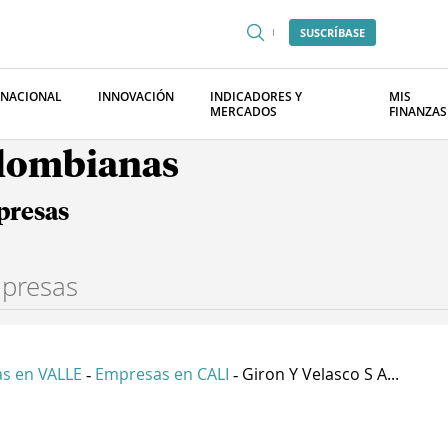
SUSCRÍBASE
RNACIONAL
INNOVACIÓN
INDICADORES Y
MIS
MERCADOS
FINANZAS
olombianas
presas
s en VALLE
Empresas en CALI
Giron Y Velasco S A...
-
-