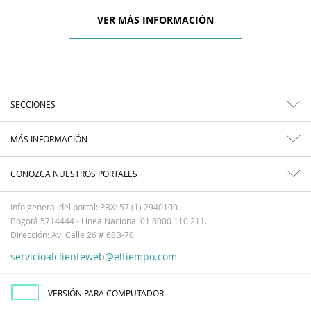
VER MÁS INFORMACIÓN
SECCIONES
MÁS INFORMACIÓN
CONOZCA NUESTROS PORTALES
Info general del portal: PBX: 57 (1) 2940100.
Bogotá 5714444 - Línea Nacional 01 8000 110 211.
Dirección: Av. Calle 26 # 68B-70.
servicioalclienteweb@eltiempo.com
VERSIÓN PARA COMPUTADOR