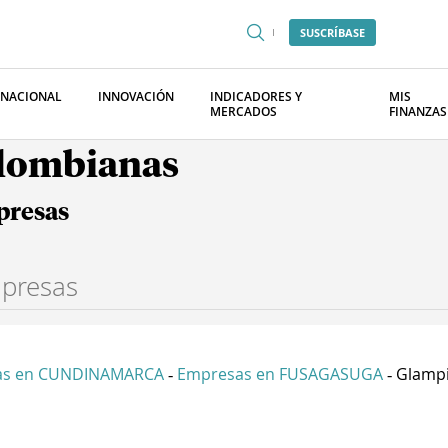
SUSCRÍBASE
RNACIONAL
INNOVACIÓN
INDICADORES Y
MIS
MERCADOS
FINANZAS
olombianas
presas
as en CUNDINAMARCA
Empresas en FUSAGASUGA
Glampin
-
-