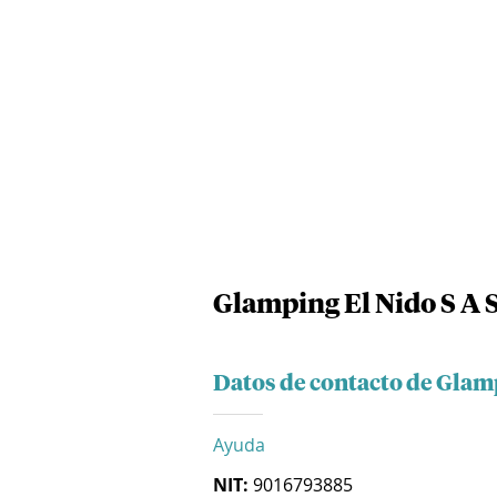
Glamping El Nido S A 
Datos de contacto de Glamp
Ayuda
NIT:
9016793885