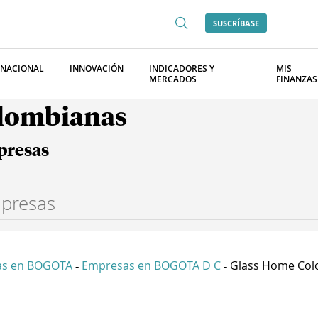
SUSCRÍBASE
RNACIONAL
INNOVACIÓN
INDICADORES Y
MIS
MERCADOS
FINANZAS
olombianas
presas
as en BOGOTA
Empresas en BOGOTA D C
Glass Home Colo
-
-