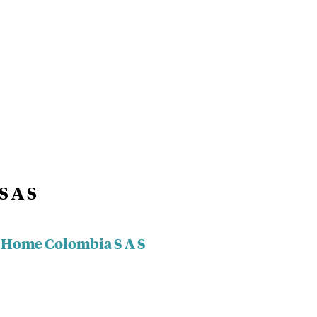
S A S
s Home Colombia S A S