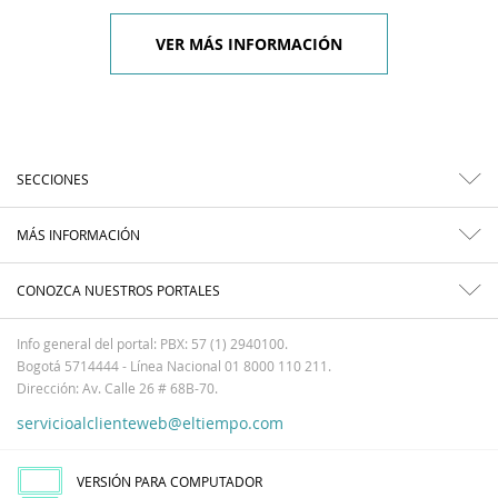
VER MÁS INFORMACIÓN
SECCIONES
MÁS INFORMACIÓN
CONOZCA NUESTROS PORTALES
Info general del portal: PBX: 57 (1) 2940100.
Bogotá 5714444 - Línea Nacional 01 8000 110 211.
Dirección: Av. Calle 26 # 68B-70.
servicioalclienteweb@eltiempo.com
VERSIÓN PARA COMPUTADOR