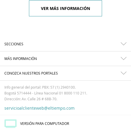
VER MÁS INFORMACIÓN
SECCIONES
MÁS INFORMACIÓN
CONOZCA NUESTROS PORTALES
Info general del portal: PBX: 57 (1) 2940100.
Bogotá 5714444 - Línea Nacional 01 8000 110 211.
Dirección: Av. Calle 26 # 68B-70.
servicioalclienteweb@eltiempo.com
VERSIÓN PARA COMPUTADOR