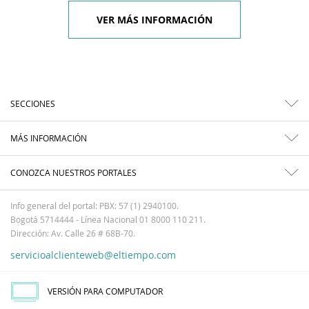
VER MÁS INFORMACIÓN
SECCIONES
MÁS INFORMACIÓN
CONOZCA NUESTROS PORTALES
Info general del portal: PBX: 57 (1) 2940100.
Bogotá 5714444 - Línea Nacional 01 8000 110 211.
Dirección: Av. Calle 26 # 68B-70.
servicioalclienteweb@eltiempo.com
VERSIÓN PARA COMPUTADOR