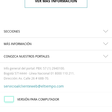
VER MÁS INFORMACIÓN
SECCIONES
MÁS INFORMACIÓN
CONOZCA NUESTROS PORTALES
Info general del portal: PBX: 57 (1) 2940100.
Bogotá 5714444 - Línea Nacional 01 8000 110 211.
Dirección: Av. Calle 26 # 68B-70.
servicioalclienteweb@eltiempo.com
VERSIÓN PARA COMPUTADOR