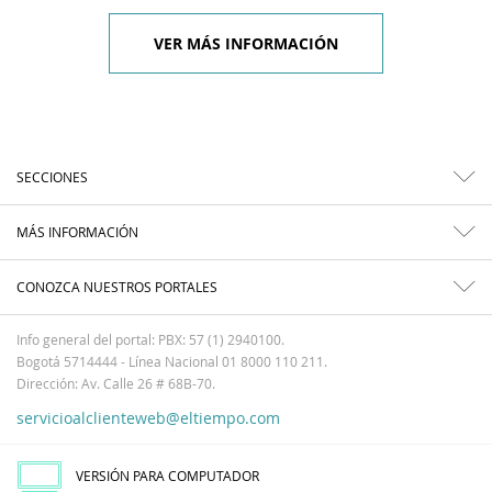
VER MÁS INFORMACIÓN
SECCIONES
MÁS INFORMACIÓN
CONOZCA NUESTROS PORTALES
Info general del portal: PBX: 57 (1) 2940100.
Bogotá 5714444 - Línea Nacional 01 8000 110 211.
Dirección: Av. Calle 26 # 68B-70.
servicioalclienteweb@eltiempo.com
VERSIÓN PARA COMPUTADOR