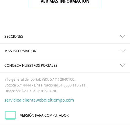
VER MÁS INFORMACIÓN
SECCIONES
MÁS INFORMACIÓN
CONOZCA NUESTROS PORTALES
Info general del portal: PBX: 57 (1) 2940100.
Bogotá 5714444 - Línea Nacional 01 8000 110 211.
Dirección: Av. Calle 26 # 68B-70.
servicioalclienteweb@eltiempo.com
VERSIÓN PARA COMPUTADOR