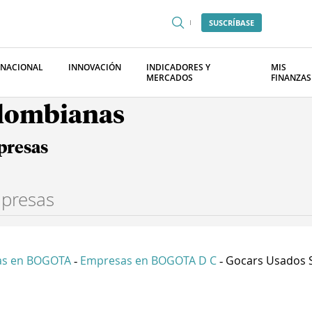
SUSCRÍBASE
RNACIONAL
INNOVACIÓN
INDICADORES Y
MIS
MERCADOS
FINANZAS
olombianas
presas
as en BOGOTA
Empresas en BOGOTA D C
Gocars Usados S
-
-