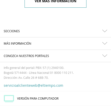
VER MÁS INFORMACIÓN
SECCIONES
MÁS INFORMACIÓN
CONOZCA NUESTROS PORTALES
Info general del portal: PBX: 57 (1) 2940100.
Bogotá 5714444 - Línea Nacional 01 8000 110 211.
Dirección: Av. Calle 26 # 68B-70.
servicioalclienteweb@eltiempo.com
VERSIÓN PARA COMPUTADOR