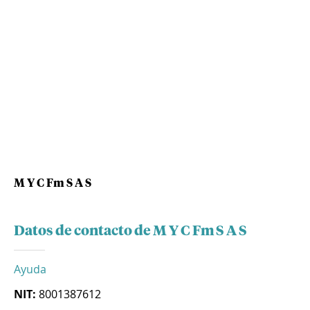
M Y C Fm S A S
Datos de contacto de M Y C Fm S A S
Ayuda
NIT:
8001387612