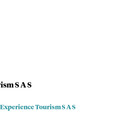
ism S A S
 Experience Tourism S A S