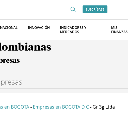
SUSCRÍBASE
RNACIONAL
INNOVACIÓN
INDICADORES Y
MIS
MERCADOS
FINANZAS
olombianas
presas
as en BOGOTA
Empresas en BOGOTA D C
Gr 3g Ltda
-
-