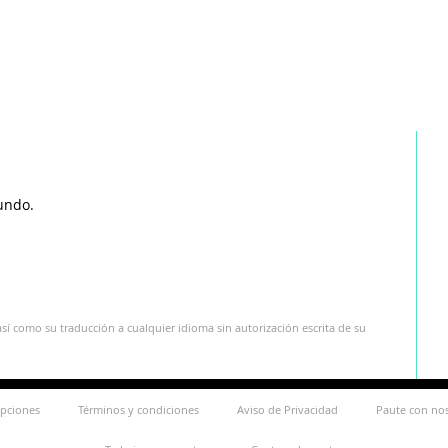
undo.
sí como su traducción a cualquier idioma sin autorización escrita de su
ipciones
Términos y condiciones
Aviso de Privacidad
Paute con no