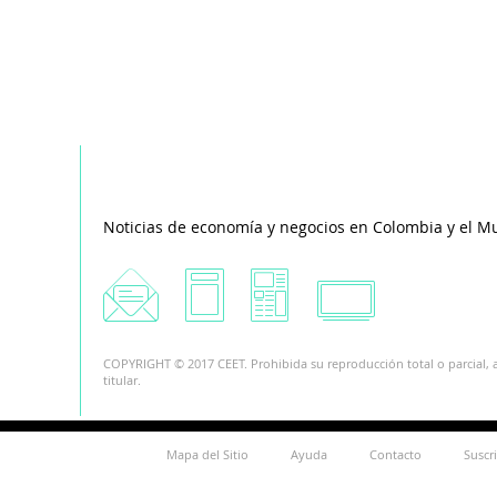
Noticias de economía y negocios en Colombia y el M
COPYRIGHT © 2017 CEET. Prohibida su reproducción total o parcial, a
titular.
Mapa del Sitio
Ayuda
Contacto
Suscr