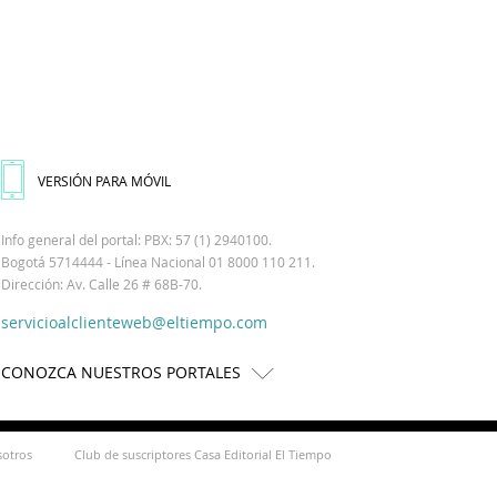
VERSIÓN PARA MÓVIL
Info general del portal: PBX: 57 (1) 2940100.
Bogotá 5714444 - Línea Nacional 01 8000 110 211.
Dirección: Av. Calle 26 # 68B-70.
servicioalclienteweb@eltiempo.com
CONOZCA NUESTROS PORTALES
sotros
Club de suscriptores Casa Editorial El Tiempo