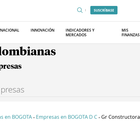
SUSCRÍBASE
RNACIONAL
INNOVACIÓN
INDICADORES Y
MIS
MERCADOS
FINANZAS
olombianas
presas
as en BOGOTA
Empresas en BOGOTA D C
Gr Constructora 
-
-