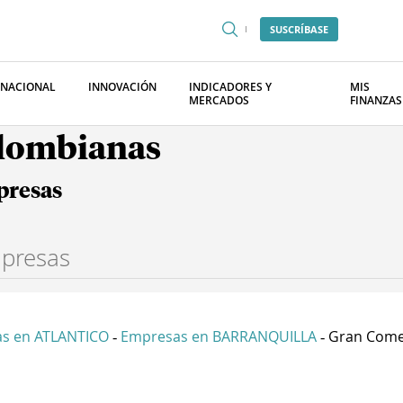
SUSCRÍBASE
RNACIONAL
INNOVACIÓN
INDICADORES Y
MIS
MERCADOS
FINANZAS
olombianas
presas
s en ATLANTICO
Empresas en BARRANQUILLA
Gran Comer
-
-