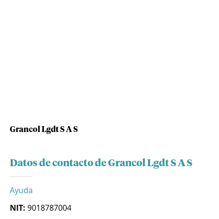
Grancol Lgdt S A S
Datos de contacto de Grancol Lgdt S A S
Ayuda
NIT:
9018787004