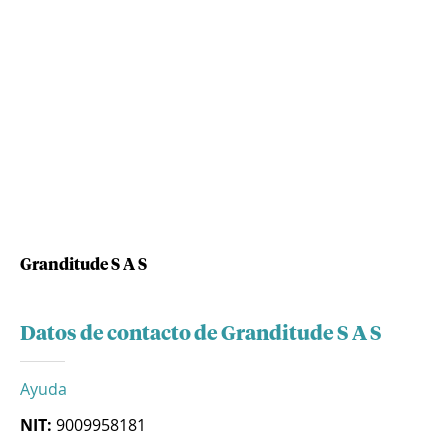
Granditude S A S
Datos de contacto de Granditude S A S
Ayuda
NIT:
9009958181