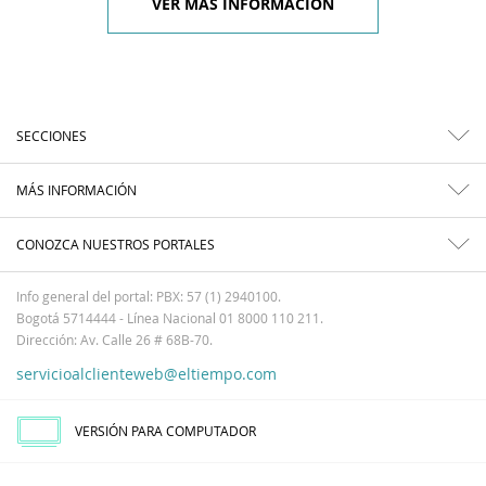
VER MÁS INFORMACIÓN
SECCIONES
MÁS INFORMACIÓN
CONOZCA NUESTROS PORTALES
Info general del portal: PBX: 57 (1) 2940100.
Bogotá 5714444 - Línea Nacional 01 8000 110 211.
Dirección: Av. Calle 26 # 68B-70.
servicioalclienteweb@eltiempo.com
VERSIÓN PARA COMPUTADOR