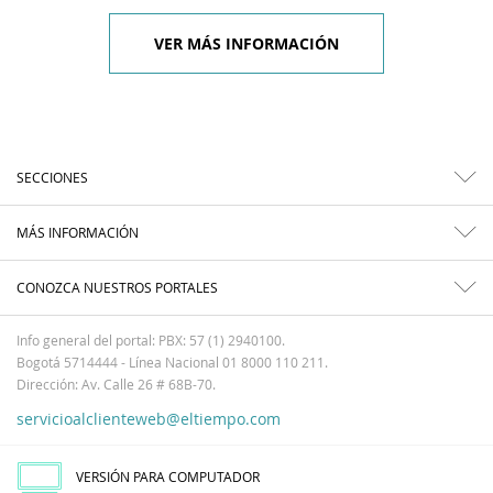
VER MÁS INFORMACIÓN
SECCIONES
MÁS INFORMACIÓN
CONOZCA NUESTROS PORTALES
Info general del portal: PBX: 57 (1) 2940100.
Bogotá 5714444 - Línea Nacional 01 8000 110 211.
Dirección: Av. Calle 26 # 68B-70.
servicioalclienteweb@eltiempo.com
VERSIÓN PARA COMPUTADOR