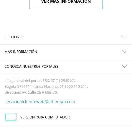
VER MÁS INFORMACIÓN
SECCIONES
MÁS INFORMACIÓN
CONOZCA NUESTROS PORTALES
Info general del portal: PBX: 57 (1) 2940100.
Bogotá 5714444 - Línea Nacional 01 8000 110 211.
Dirección: Av. Calle 26 # 68B-70.
servicioalclienteweb@eltiempo.com
VERSIÓN PARA COMPUTADOR