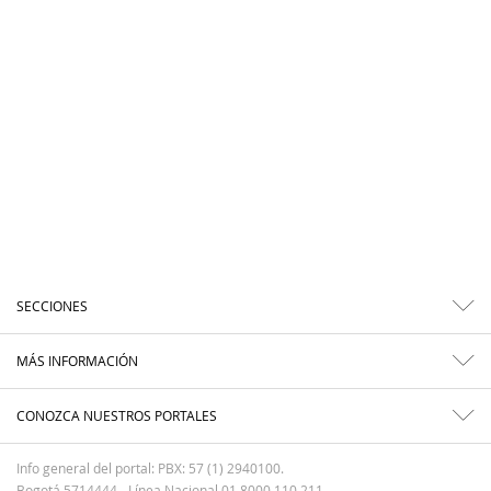
SECCIONES
MÁS INFORMACIÓN
CONOZCA NUESTROS PORTALES
Info general del portal: PBX: 57 (1) 2940100.
Bogotá 5714444 - Línea Nacional 01 8000 110 211.