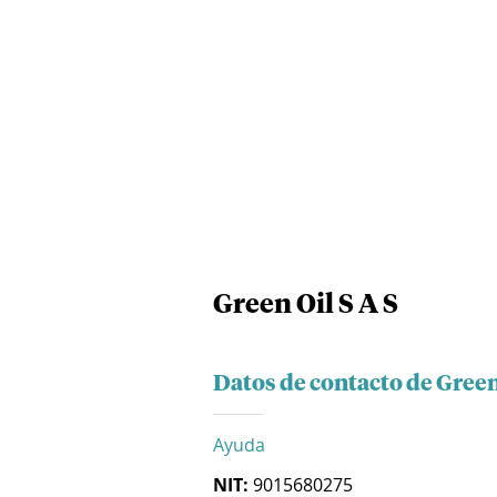
Green Oil S A S
Datos de contacto de Green 
Ayuda
NIT:
9015680275