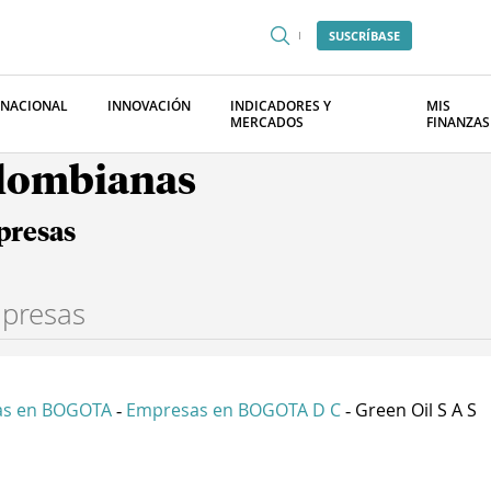
SUSCRÍBASE
RNACIONAL
INNOVACIÓN
INDICADORES Y
MIS
MERCADOS
FINANZAS
olombianas
presas
as en BOGOTA
Empresas en BOGOTA D C
Green Oil S A S
-
-