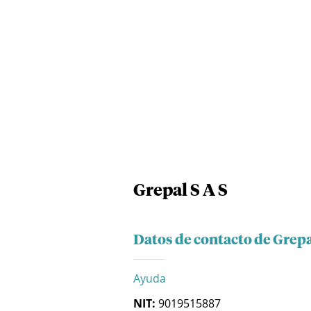
Grepal S A S
Datos de contacto de Grepa
Ayuda
NIT:
9019515887