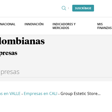
SUSCRÍBASE
RNACIONAL
INNOVACIÓN
INDICADORES Y
MIS
MERCADOS
FINANZAS
olombianas
presas
s en VALLE
Empresas en CALI
Group Estetic Store...
-
-