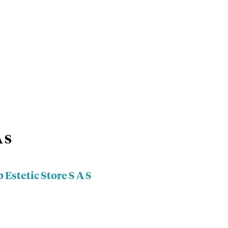
A S
Estetic Store S A S