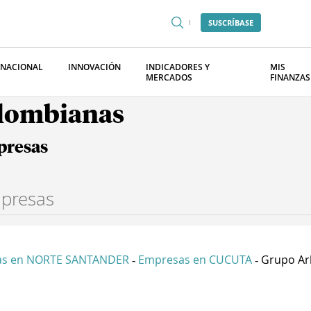
SUSCRÍBASE
RNACIONAL
INNOVACIÓN
INDICADORES Y
MIS
MERCADOS
FINANZAS
olombianas
presas
as en NORTE SANTANDER
Empresas en CUCUTA
Grupo Ar
-
-