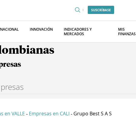
SUSCRÍBASE
RNACIONAL
INNOVACIÓN
INDICADORES Y
MIS
MERCADOS
FINANZAS
olombianas
presas
s en VALLE
Empresas en CALI
Grupo Best S A S
-
-