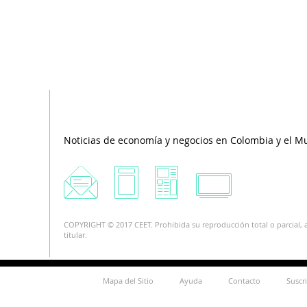
Noticias de economía y negocios en Colombia y el M
COPYRIGHT © 2017 CEET. Prohibida su reproducción total o parcial, a
titular.
Mapa del Sitio
Ayuda
Contacto
Suscr