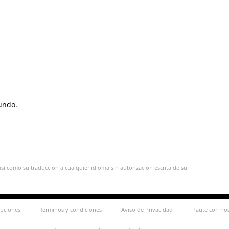
undo.
sí como su traducción a cualquier idioma sin autorización escrita de su
ipciones
Términos y condiciones
Aviso de Privacidad
Paute con no