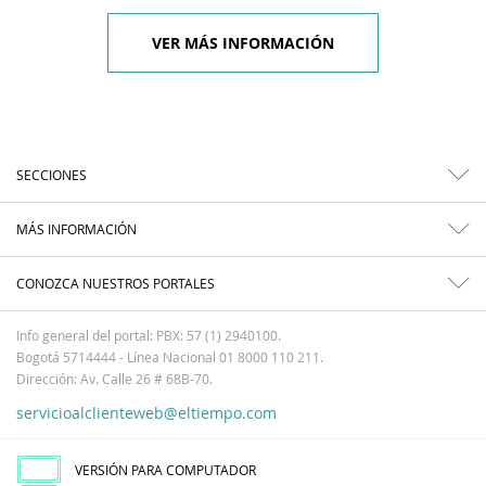
VER MÁS INFORMACIÓN
SECCIONES
MÁS INFORMACIÓN
CONOZCA NUESTROS PORTALES
Info general del portal: PBX: 57 (1) 2940100.
Bogotá 5714444 - Línea Nacional 01 8000 110 211.
Dirección: Av. Calle 26 # 68B-70.
servicioalclienteweb@eltiempo.com
VERSIÓN PARA COMPUTADOR