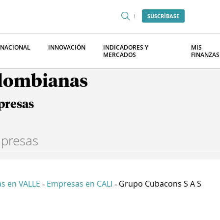
SUSCRÍBASE
RNACIONAL
INNOVACIÓN
INDICADORES Y
MIS
MERCADOS
FINANZAS
olombianas
presas
s en VALLE
Empresas en CALI
Grupo Cubacons S A S
-
-